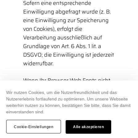
Sofern eine entsprechende
Einwilligung abgefragt wurde (z. B.
eine Einwilligung zur Speicherung
von Cookies), erfolgt die
Verarbeitung ausschließlich auf
Grundlage von Art. 6 Abs. 1 lit. a
DSGVO; die Einwilligung ist jederzeit
widerrufbar.
Wenn Ihr Browser Web Fonts nicht
unterstützt, wird eine
Wir nutzen Cookies, um die Nutzerfreundlichkeit und das
Standardschrift von Ihrem Computer
Nutzererlebnis fortlaufend zu optimieren. Um unsere Webseite
genutzt.
weiterhin nutzen zu können, bestätigen Sie bitte, dass Sie damit
einverstanden sind.
Weitere Informationen zu Google
Cookie-Einstellungen
Alle akzeptieren
Web Fonts finden Sie unter